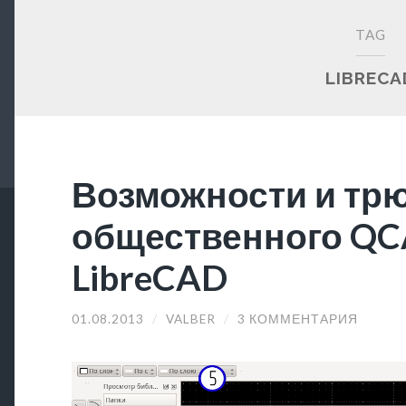
TAG
LIBRECA
Возможности и тр
общественного QCA
LibreCAD
01.08.2013
/
VALBER
/
3 КОММЕНТАРИЯ