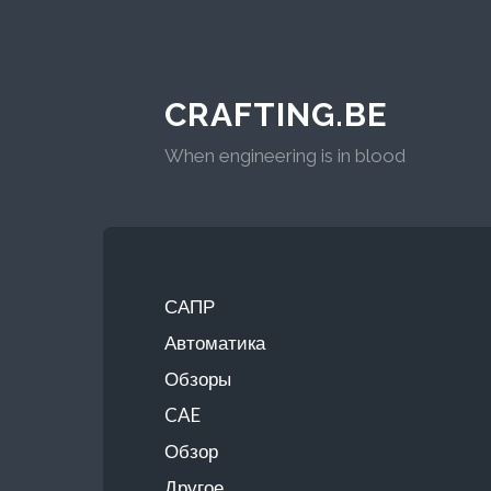
CRAFTING.BE
When engineering is in blood
САПР
Автоматика
Обзоры
CAE
Обзор
Другое