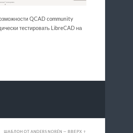
возможности QCAD community
дически тестировать LibreCAD на
ШАБЛОН ОТ
ANDERS NORÉN
—
ВВЕРХ ↑