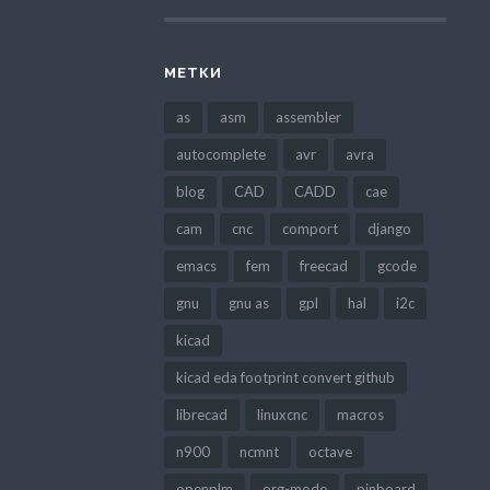
МЕТКИ
as
asm
assembler
autocomplete
avr
avra
blog
CAD
CADD
cae
cam
cnc
comport
django
emacs
fem
freecad
gcode
gnu
gnu as
gpl
hal
i2c
kicad
kicad eda footprint convert github
librecad
linuxcnc
macros
n900
ncmnt
octave
openplm
org-mode
pinboard