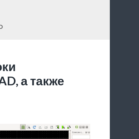
D
юки
D, а также