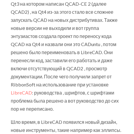
Qt3 на котором написан QCAD-CE 2 (далее
QCAD2) , на Qt4 из-за этого стало все сложнее
запускать QCAD на новых дистрибутивах. Также
новые версии не выходили и вот группа
энтузиастов создала проект по переносу кода
QCAD на Qt4 и назвали они это CADuntu , потом
решено было переименовать в LibreCAD. Они
перенесли код, заставили его работать и даже
включи отсутствующий в QCAD2 , просмотр
документации. После чего получили запрет от
RibbonSoft на использование при установке
LibreCAD
: руководства , шрифтов, с шрифтами
проблема была решено а вот руководство до сих
пор не переписано.
Шло время, в LibreCAD появился новый дизайн,
новые инструменты, такие например как эллипсы.