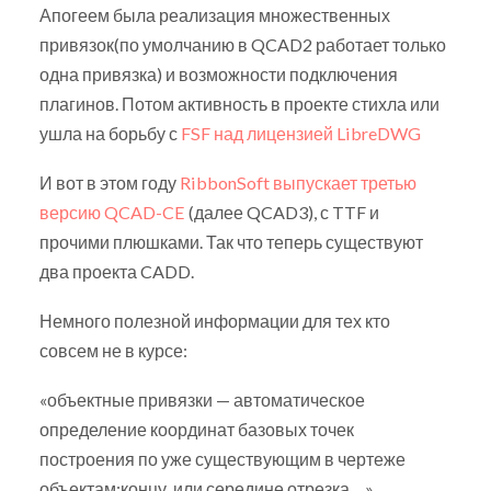
Апогеем была реализация множественных
привязок(по умолчанию в QCAD2 работает только
одна привязка) и возможности подключения
плагинов. Потом активность в проекте стихла или
ушла на борьбу с
FSF над лицензией LibreDWG
И вот в этом году
RibbonSoft выпускает третью
версию QCAD-CE
(далее QCAD3), с TTF и
прочими плюшками. Так что теперь существуют
два проекта CADD.
Немного полезной информации для тех кто
совсем не в курсе:
«объектные привязки — автоматическое
определение координат базовых точек
построения по уже существующим в чертеже
объектам:концу, или середине отрезка….»