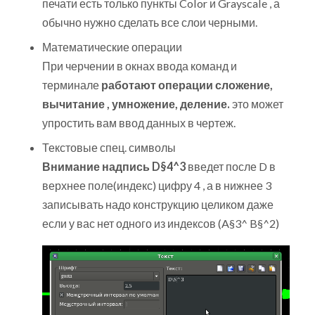
печати есть только пункты Color и Grayscale , а
обычно нужно сделать все слои черными.
Математические операции
При черчении в окнах ввода команд и
терминале
работают операции сложение,
вычитание , умножение, деление.
это может
упростить вам ввод данных в чертеж.
Текстовые спец. символы
Внимание надпись D§4^3
введет после D в
верхнее поле(индекс) цифру 4 , а в нижнее 3
записывать надо конструкцию целиком даже
если у вас нет одного из индексов (A§3^ B§^2)