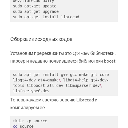
dev/librecad-daily

sudo apt-get update

sudo apt-get upgrade

Сборка из исходных кодов
Установим пререквизиты это Qt4-dev библиотеки,
парсер и недавно появившиеся библиотеки boost.
sudo apt-get install g++ gcc make git-core 
libqt4-dev qt4-qmake
\ 
libqt4-help qt4-dev-
tools libboost-all-dev libmuparser-dev
\ 
Теперь качаем свежую версию Librecad и
компилируем её
cd
 source
