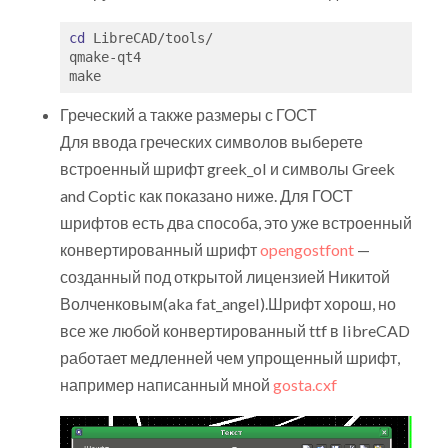
cd
 LibreCAD/tools/

qmake-qt4

Греческий а также размеры с ГОСТ
Для ввода греческих символов выберете
встроенный шрифт greek_ol и символы Greek
and Coptic как показано ниже. Для ГОСТ
шрифтов есть два способа, это уже встроенный
конвертированный шрифт
opengostfont
—
созданный под открытой лицензией Никитой
Волченковым(aka fat_angel).Шрифт хорош, но
все же любой конвертированный ttf в libreCAD
работает медленней чем упрощенный шрифт,
например написанный мной
gosta.cxf