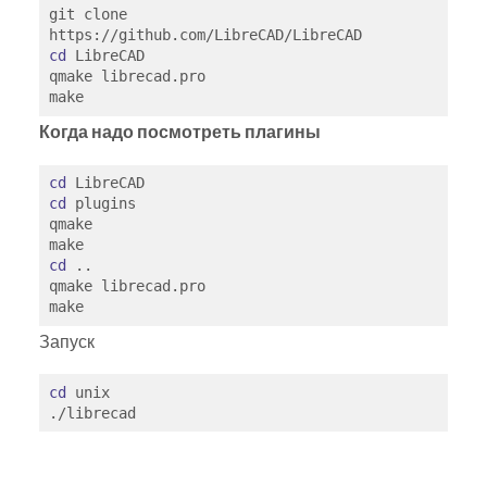
git clone 
cd
 LibreCAD

qmake librecad.pro

Когда надо посмотреть плагины
cd
cd
 plugins

qmake

cd
 ..

qmake librecad.pro

Запуск
cd
 unix
