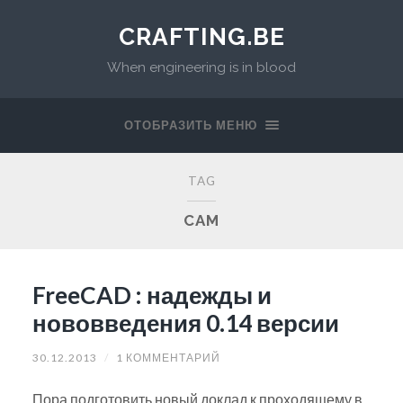
CRAFTING.BE
When engineering is in blood
ОТОБРАЗИТЬ МЕНЮ
TAG
CAM
FreeCAD : надежды и
нововведения 0.14 версии
30.12.2013
/
1 КОММЕНТАРИЙ
Пора подготовить новый доклад к проходящему в