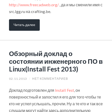
http://www.freecadweb.org/
, да и мы сменили имя с
src.lgg.ru на crafting.be.
Читать далее
Обзорный доклад о
состоянии инженерного ПО в
Linux(Install Fest 2013)
02.11.2013
/
НЕТ КОММЕНТАРИЕВ
Доклад подготовлен для
Install Fest
, он
поверхностный и запостил я его для того чтобы те
кто не успел услышать, прочли. Ну а те кто и так все
слушали могут найти здесь дополнительную