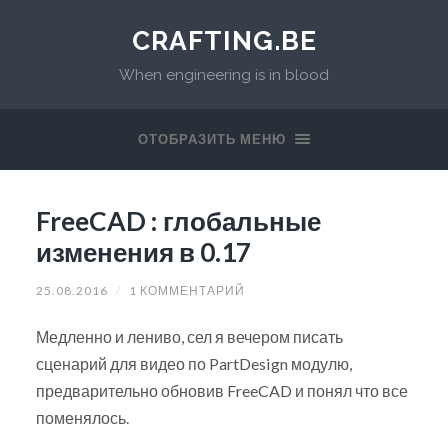
CRAFTING.BE
When engineering is in blood
ОТОБРАЗИТЬ МЕНЮ
FreeCAD : глобальные
изменения в 0.17
25.08.2016
/
1 КОММЕНТАРИЙ
Медленно и лениво, сел я вечером писать
сценарий для видео по PartDesign модулю,
предварительно обновив FreeCAD и понял что все
поменялось.