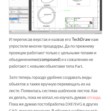
И переписав верстак и назвав его
TechDraw
нам
упростили многие процедуры. Да по прежнему
проекции работают только с цельными телами и
объединениями(
compound
) и к сожалению не
работают с новыми объектами типа Part.
Зато теперь гораздо удобнее создавать виды
объектов а также вручную перемещать их на
листе. Появилась система шаблонов листов. Как
их делать, пока не копал, но изучать думаю
отсюда
.
Пока же думаю постобработка DXF/SVG в других
CAD, лучшее решение. В общем в шаблонах есть